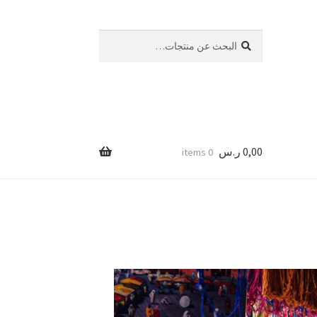
بحث
0,00
ر.س
0 items