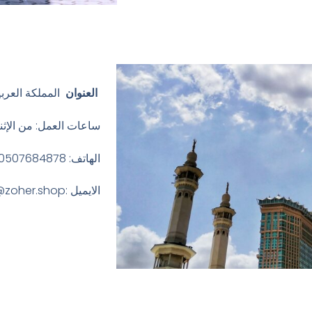
العنوان
المملكة العربي
ساعات العمل: من الإثنين إلى الج
الهاتف: 0507684878
الايميل :info@zoher.shop